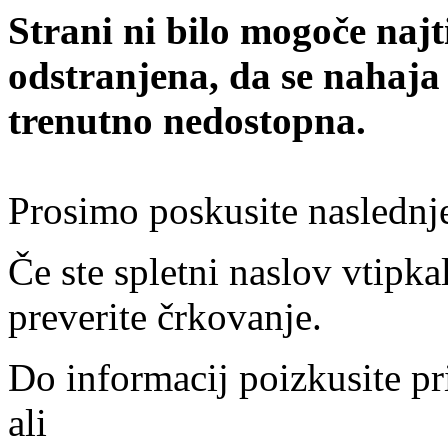
Strani ni bilo mogoče najt
odstranjena, da se nahaja
trenutno nedostopna.
Prosimo poskusite naslednj
Če ste spletni naslov vtipkal
preverite črkovanje.
Do informacij poizkusite pr
ali