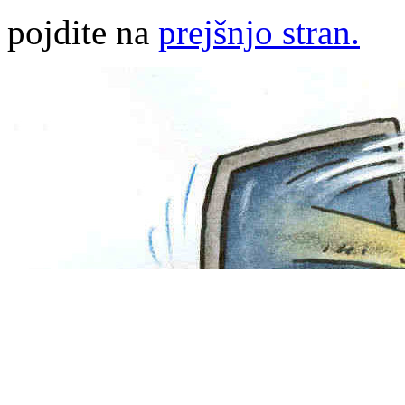
pojdite na
prejšnjo stran.