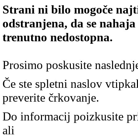
Strani ni bilo mogoče najt
odstranjena, da se nahaja
trenutno nedostopna.
Prosimo poskusite naslednj
Če ste spletni naslov vtipkal
preverite črkovanje.
Do informacij poizkusite pr
ali