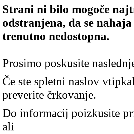
Strani ni bilo mogoče najt
odstranjena, da se nahaja
trenutno nedostopna.
Prosimo poskusite naslednj
Če ste spletni naslov vtipkal
preverite črkovanje.
Do informacij poizkusite pr
ali