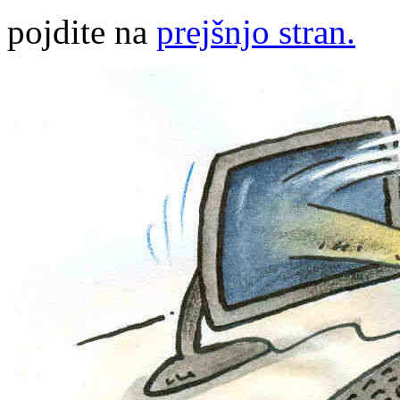
pojdite na
prejšnjo stran.