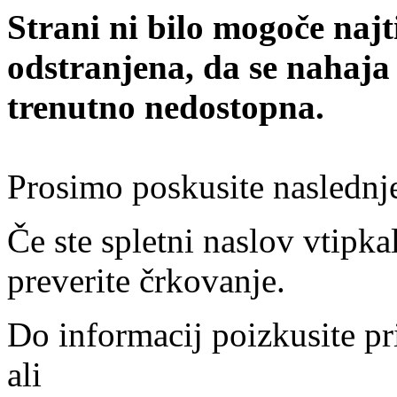
Strani ni bilo mogoče najt
odstranjena, da se nahaja
trenutno nedostopna.
Prosimo poskusite naslednj
Če ste spletni naslov vtipkal
preverite črkovanje.
Do informacij poizkusite pr
ali