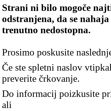
Strani ni bilo mogoče najt
odstranjena, da se nahaja
trenutno nedostopna.
Prosimo poskusite naslednj
Če ste spletni naslov vtipkal
preverite črkovanje.
Do informacij poizkusite pr
ali