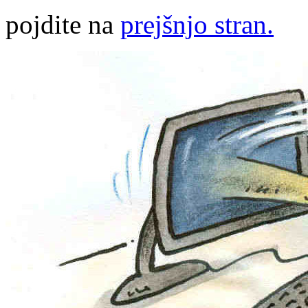
pojdite na
prejšnjo stran.