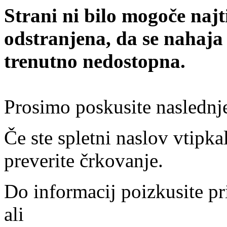
Strani ni bilo mogoče najt
odstranjena, da se nahaja
trenutno nedostopna.
Prosimo poskusite naslednj
Če ste spletni naslov vtipkal
preverite črkovanje.
Do informacij poizkusite pr
ali