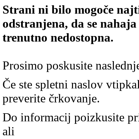
Strani ni bilo mogoče najt
odstranjena, da se nahaja
trenutno nedostopna.
Prosimo poskusite naslednj
Če ste spletni naslov vtipkal
preverite črkovanje.
Do informacij poizkusite pr
ali