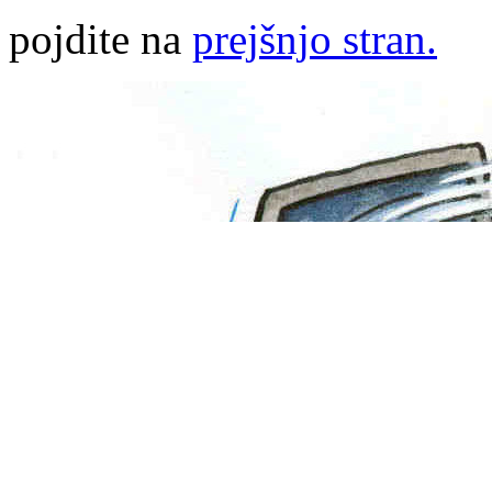
pojdite na
prejšnjo stran.