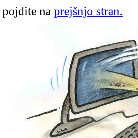
pojdite na
prejšnjo stran.