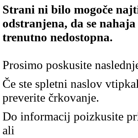
Strani ni bilo mogoče najt
odstranjena, da se nahaja
trenutno nedostopna.
Prosimo poskusite naslednj
Če ste spletni naslov vtipkal
preverite črkovanje.
Do informacij poizkusite pr
ali