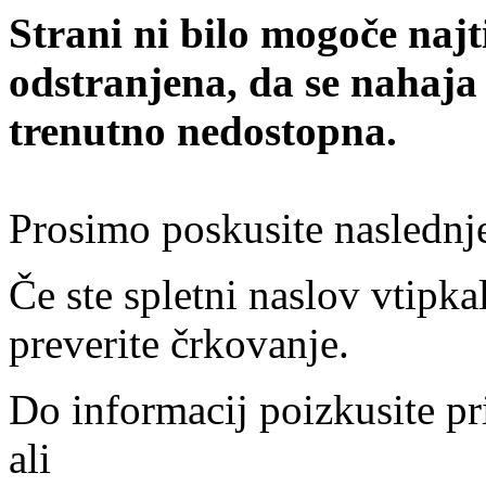
Strani ni bilo mogoče najt
odstranjena, da se nahaja
trenutno nedostopna.
Prosimo poskusite naslednj
Če ste spletni naslov vtipkal
preverite črkovanje.
Do informacij poizkusite pr
ali