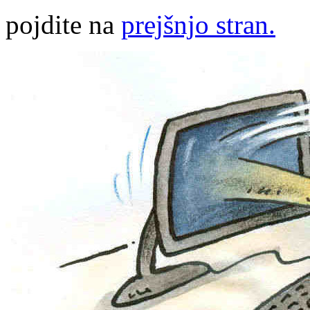
pojdite na
prejšnjo stran.