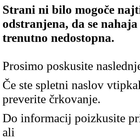
Strani ni bilo mogoče najt
odstranjena, da se nahaja
trenutno nedostopna.
Prosimo poskusite naslednj
Če ste spletni naslov vtipkal
preverite črkovanje.
Do informacij poizkusite pr
ali