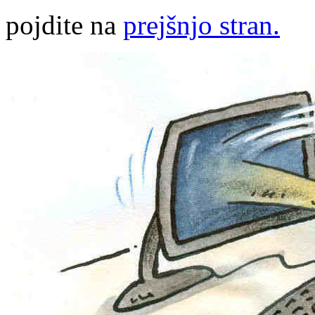
pojdite na
prejšnjo stran.