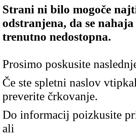
Strani ni bilo mogoče najt
odstranjena, da se nahaja
trenutno nedostopna.
Prosimo poskusite naslednj
Če ste spletni naslov vtipkal
preverite črkovanje.
Do informacij poizkusite pr
ali