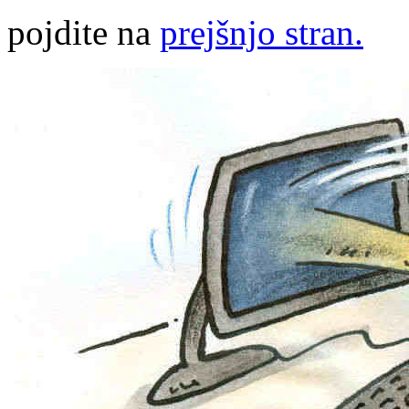
pojdite na
prejšnjo stran.