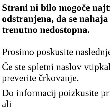
Strani ni bilo mogoče najt
odstranjena, da se nahaja
trenutno nedostopna.
Prosimo poskusite naslednj
Če ste spletni naslov vtipkal
preverite črkovanje.
Do informacij poizkusite pr
ali