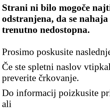
Strani ni bilo mogoče najt
odstranjena, da se nahaja
trenutno nedostopna.
Prosimo poskusite naslednj
Če ste spletni naslov vtipkal
preverite črkovanje.
Do informacij poizkusite pr
ali