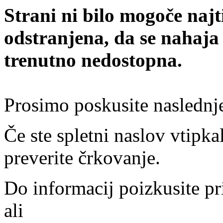
Strani ni bilo mogoče najt
odstranjena, da se nahaja
trenutno nedostopna.
Prosimo poskusite naslednj
Če ste spletni naslov vtipkal
preverite črkovanje.
Do informacij poizkusite pr
ali