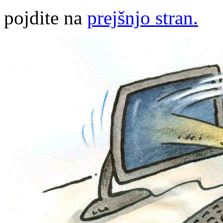
pojdite na
prejšnjo stran.