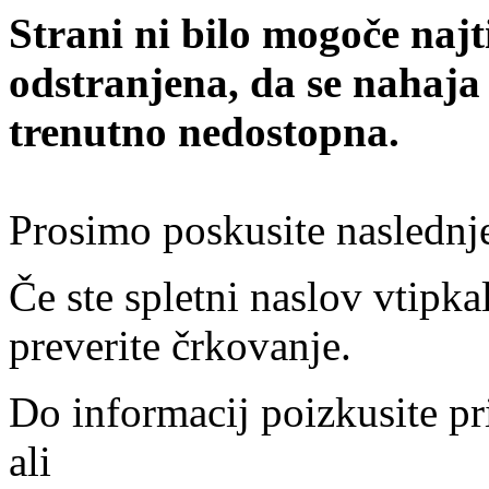
Strani ni bilo mogoče najt
odstranjena, da se nahaja
trenutno nedostopna.
Prosimo poskusite naslednj
Če ste spletni naslov vtipkal
preverite črkovanje.
Do informacij poizkusite pr
ali