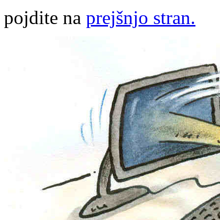
pojdite na
prejšnjo stran.