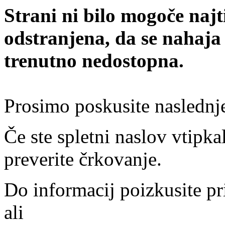
Strani ni bilo mogoče najt
odstranjena, da se nahaja
trenutno nedostopna.
Prosimo poskusite naslednj
Če ste spletni naslov vtipkal
preverite črkovanje.
Do informacij poizkusite pr
ali