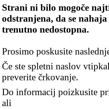
Strani ni bilo mogoče najt
odstranjena, da se nahaja
trenutno nedostopna.
Prosimo poskusite naslednj
Če ste spletni naslov vtipkal
preverite črkovanje.
Do informacij poizkusite pr
ali