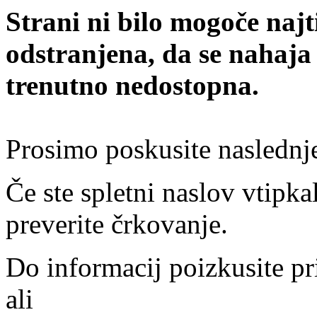
Strani ni bilo mogoče najt
odstranjena, da se nahaja
trenutno nedostopna.
Prosimo poskusite naslednj
Če ste spletni naslov vtipkal
preverite črkovanje.
Do informacij poizkusite pr
ali