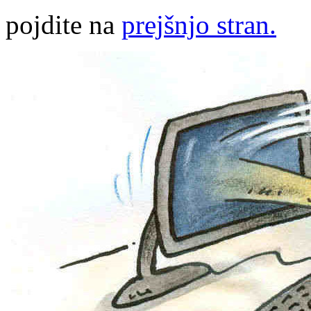
pojdite na
prejšnjo stran.