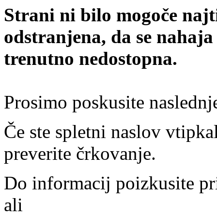
Strani ni bilo mogoče najt
odstranjena, da se nahaja
trenutno nedostopna.
Prosimo poskusite naslednj
Če ste spletni naslov vtipkal
preverite črkovanje.
Do informacij poizkusite pr
ali