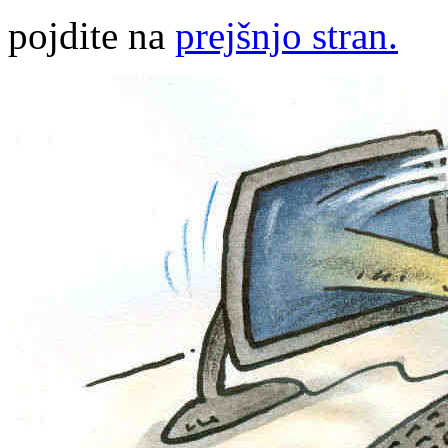
pojdite na
prejšnjo stran.