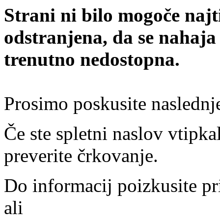
Strani ni bilo mogoče najt
odstranjena, da se nahaja
trenutno nedostopna.
Prosimo poskusite naslednj
Če ste spletni naslov vtipkal
preverite črkovanje.
Do informacij poizkusite pr
ali