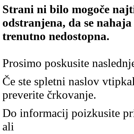
Strani ni bilo mogoče najt
odstranjena, da se nahaja
trenutno nedostopna.
Prosimo poskusite naslednj
Če ste spletni naslov vtipkal
preverite črkovanje.
Do informacij poizkusite pr
ali