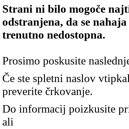
Strani ni bilo mogoče najt
odstranjena, da se nahaja
trenutno nedostopna.
Prosimo poskusite naslednj
Če ste spletni naslov vtipkal
preverite črkovanje.
Do informacij poizkusite pr
ali