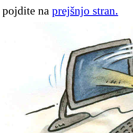
pojdite na
prejšnjo stran.