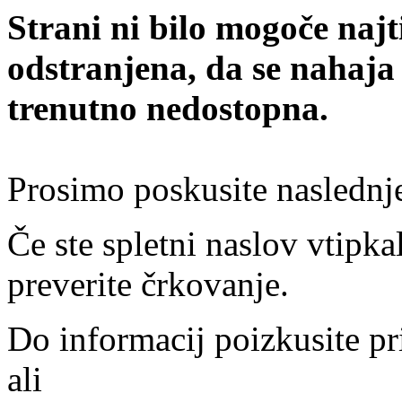
Strani ni bilo mogoče najt
odstranjena, da se nahaja
trenutno nedostopna.
Prosimo poskusite naslednj
Če ste spletni naslov vtipkal
preverite črkovanje.
Do informacij poizkusite pr
ali