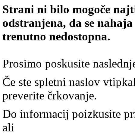
Strani ni bilo mogoče najt
odstranjena, da se nahaja
trenutno nedostopna.
Prosimo poskusite naslednj
Če ste spletni naslov vtipkal
preverite črkovanje.
Do informacij poizkusite pr
ali