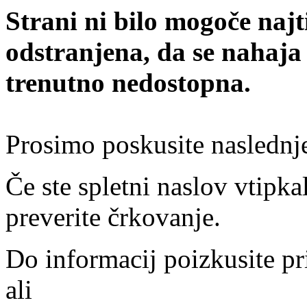
Strani ni bilo mogoče najt
odstranjena, da se nahaja
trenutno nedostopna.
Prosimo poskusite naslednj
Če ste spletni naslov vtipkal
preverite črkovanje.
Do informacij poizkusite pr
ali