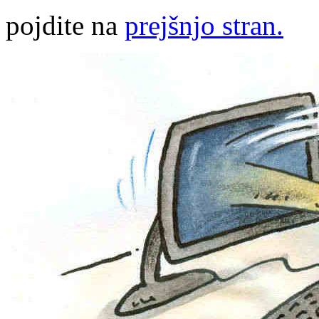
pojdite na
prejšnjo stran.