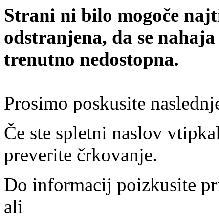
Strani ni bilo mogoče najt
odstranjena, da se nahaja
trenutno nedostopna.
Prosimo poskusite naslednj
Če ste spletni naslov vtipkal
preverite črkovanje.
Do informacij poizkusite pr
ali