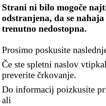
Strani ni bilo mogoče najt
odstranjena, da se nahaja
trenutno nedostopna.
Prosimo poskusite naslednj
Če ste spletni naslov vtipkal
preverite črkovanje.
Do informacij poizkusite pr
ali