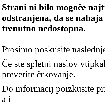
Strani ni bilo mogoče najt
odstranjena, da se nahaja
trenutno nedostopna.
Prosimo poskusite naslednj
Če ste spletni naslov vtipkal
preverite črkovanje.
Do informacij poizkusite pr
ali