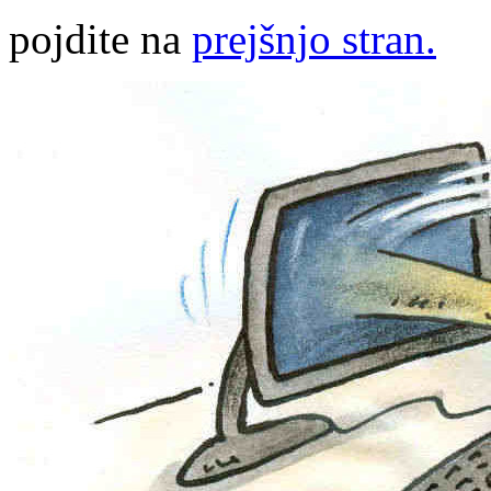
pojdite na
prejšnjo stran.