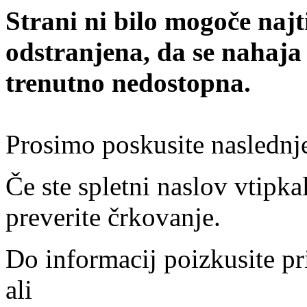
Strani ni bilo mogoče najt
odstranjena, da se nahaja
trenutno nedostopna.
Prosimo poskusite naslednj
Če ste spletni naslov vtipkal
preverite črkovanje.
Do informacij poizkusite pr
ali