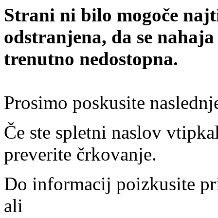
Strani ni bilo mogoče najt
odstranjena, da se nahaja
trenutno nedostopna.
Prosimo poskusite naslednj
Če ste spletni naslov vtipkal
preverite črkovanje.
Do informacij poizkusite pr
ali