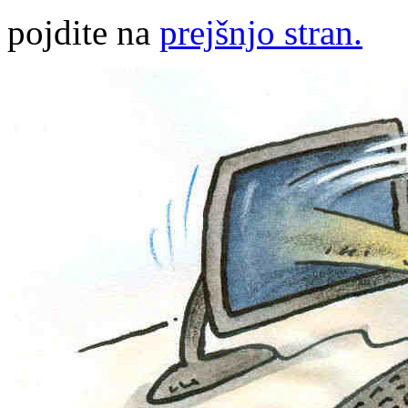
pojdite na
prejšnjo stran.