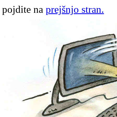
pojdite na
prejšnjo stran.