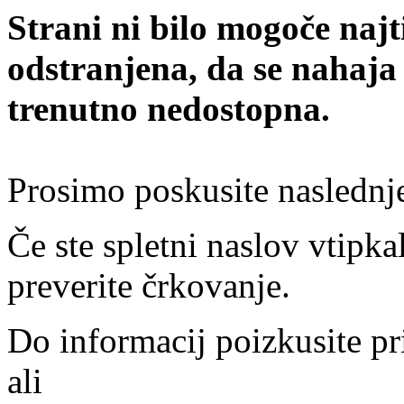
Strani ni bilo mogoče najt
odstranjena, da se nahaja
trenutno nedostopna.
Prosimo poskusite naslednj
Če ste spletni naslov vtipkal
preverite črkovanje.
Do informacij poizkusite pr
ali