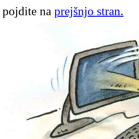
pojdite na
prejšnjo stran.