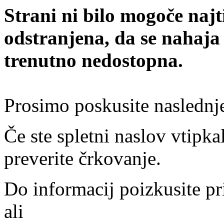
Strani ni bilo mogoče najt
odstranjena, da se nahaja
trenutno nedostopna.
Prosimo poskusite naslednj
Če ste spletni naslov vtipkal
preverite črkovanje.
Do informacij poizkusite pr
ali