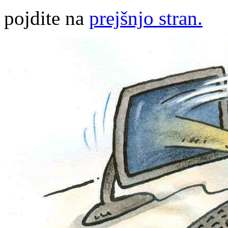
pojdite na
prejšnjo stran.