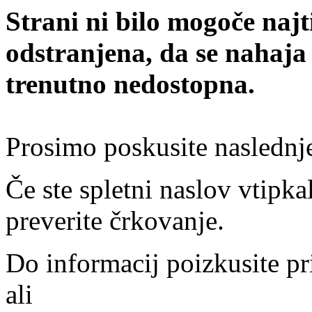
Strani ni bilo mogoče najt
odstranjena, da se nahaja
trenutno nedostopna.
Prosimo poskusite naslednj
Če ste spletni naslov vtipkal
preverite črkovanje.
Do informacij poizkusite pr
ali