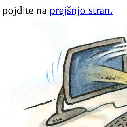
pojdite na
prejšnjo stran.