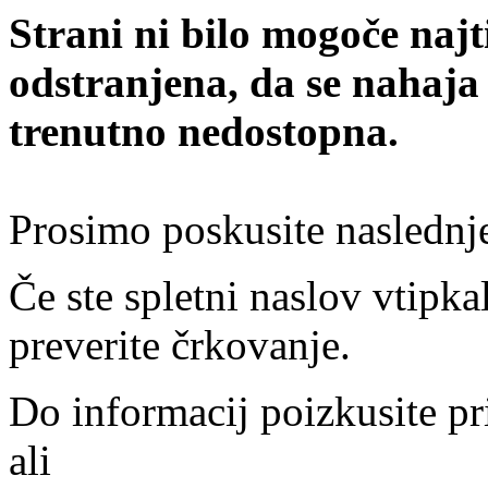
Strani ni bilo mogoče najt
odstranjena, da se nahaja
trenutno nedostopna.
Prosimo poskusite naslednj
Če ste spletni naslov vtipkal
preverite črkovanje.
Do informacij poizkusite pr
ali