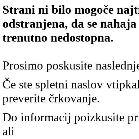
Strani ni bilo mogoče najt
odstranjena, da se nahaja
trenutno nedostopna.
Prosimo poskusite naslednj
Če ste spletni naslov vtipkal
preverite črkovanje.
Do informacij poizkusite pr
ali