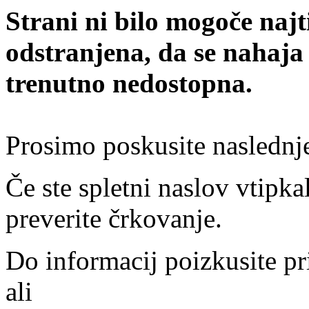
Strani ni bilo mogoče najt
odstranjena, da se nahaja
trenutno nedostopna.
Prosimo poskusite naslednj
Če ste spletni naslov vtipkal
preverite črkovanje.
Do informacij poizkusite pr
ali