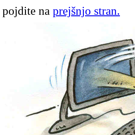
pojdite na
prejšnjo stran.