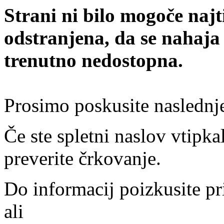
Strani ni bilo mogoče najt
odstranjena, da se nahaja
trenutno nedostopna.
Prosimo poskusite naslednj
Če ste spletni naslov vtipkal
preverite črkovanje.
Do informacij poizkusite pr
ali