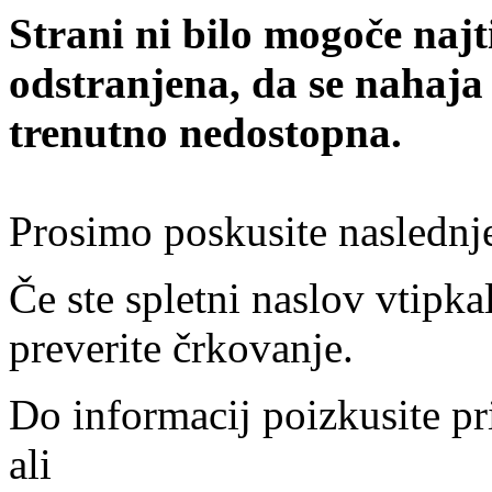
Strani ni bilo mogoče najt
odstranjena, da se nahaja
trenutno nedostopna.
Prosimo poskusite naslednj
Če ste spletni naslov vtipkal
preverite črkovanje.
Do informacij poizkusite pr
ali