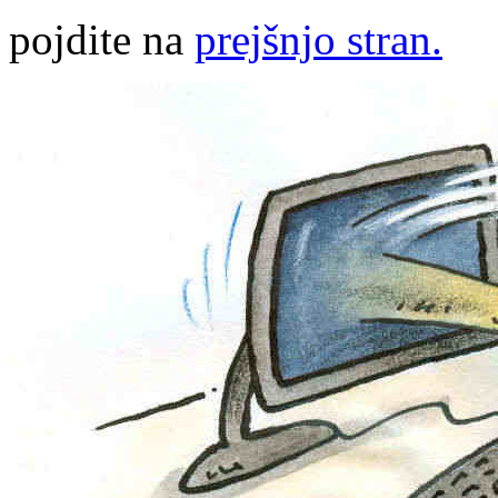
pojdite na
prejšnjo stran.