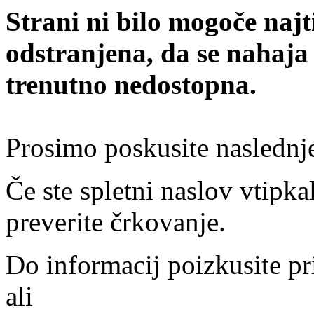
Strani ni bilo mogoče najt
odstranjena, da se nahaja
trenutno nedostopna.
Prosimo poskusite naslednj
Če ste spletni naslov vtipkal
preverite črkovanje.
Do informacij poizkusite pr
ali