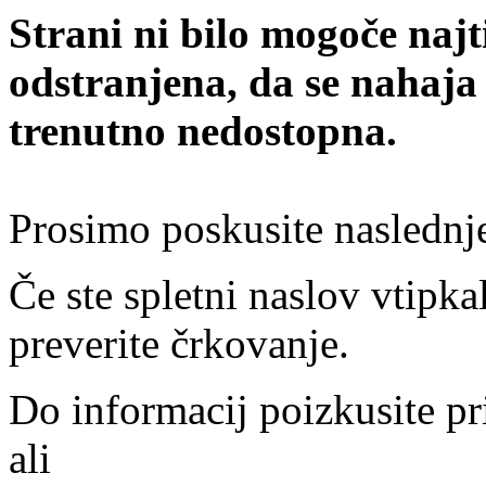
Strani ni bilo mogoče najt
odstranjena, da se nahaja
trenutno nedostopna.
Prosimo poskusite naslednj
Če ste spletni naslov vtipkal
preverite črkovanje.
Do informacij poizkusite pr
ali