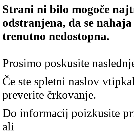
Strani ni bilo mogoče najt
odstranjena, da se nahaja
trenutno nedostopna.
Prosimo poskusite naslednj
Če ste spletni naslov vtipkal
preverite črkovanje.
Do informacij poizkusite pr
ali