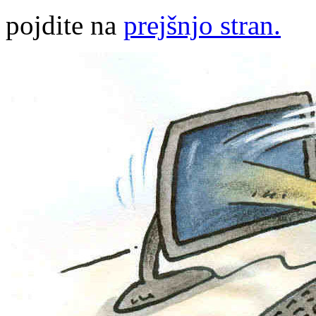
pojdite na
prejšnjo stran.