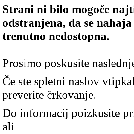
Strani ni bilo mogoče najt
odstranjena, da se nahaja
trenutno nedostopna.
Prosimo poskusite naslednj
Če ste spletni naslov vtipkal
preverite črkovanje.
Do informacij poizkusite pr
ali