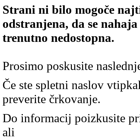
Strani ni bilo mogoče najt
odstranjena, da se nahaja
trenutno nedostopna.
Prosimo poskusite naslednj
Če ste spletni naslov vtipkal
preverite črkovanje.
Do informacij poizkusite pr
ali