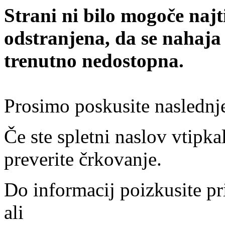
Strani ni bilo mogoče najt
odstranjena, da se nahaja
trenutno nedostopna.
Prosimo poskusite naslednj
Če ste spletni naslov vtipkal
preverite črkovanje.
Do informacij poizkusite pr
ali