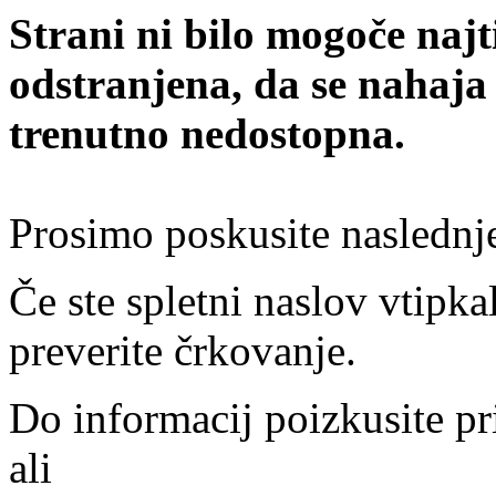
Strani ni bilo mogoče najt
odstranjena, da se nahaja
trenutno nedostopna.
Prosimo poskusite naslednj
Če ste spletni naslov vtipkal
preverite črkovanje.
Do informacij poizkusite pr
ali