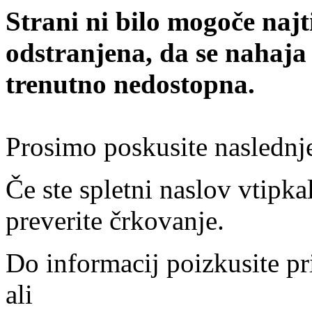
Strani ni bilo mogoče najt
odstranjena, da se nahaja
trenutno nedostopna.
Prosimo poskusite naslednj
Če ste spletni naslov vtipkal
preverite črkovanje.
Do informacij poizkusite pr
ali