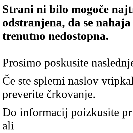
Strani ni bilo mogoče najt
odstranjena, da se nahaja
trenutno nedostopna.
Prosimo poskusite naslednj
Če ste spletni naslov vtipkal
preverite črkovanje.
Do informacij poizkusite pr
ali