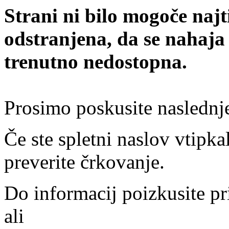
Strani ni bilo mogoče najt
odstranjena, da se nahaja
trenutno nedostopna.
Prosimo poskusite naslednj
Če ste spletni naslov vtipkal
preverite črkovanje.
Do informacij poizkusite pr
ali