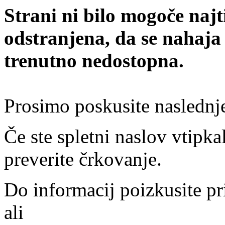
Strani ni bilo mogoče najt
odstranjena, da se nahaja
trenutno nedostopna.
Prosimo poskusite naslednj
Če ste spletni naslov vtipkal
preverite črkovanje.
Do informacij poizkusite pr
ali