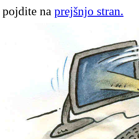
pojdite na
prejšnjo stran.