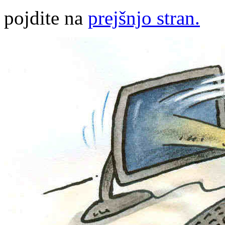
pojdite na
prejšnjo stran.