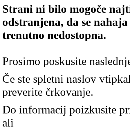
Strani ni bilo mogoče najt
odstranjena, da se nahaja
trenutno nedostopna.
Prosimo poskusite naslednj
Če ste spletni naslov vtipkal
preverite črkovanje.
Do informacij poizkusite pr
ali